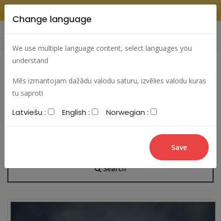
Change language
Search
Change language
Sign In
We use multiple language content, select languages you
understand
Mēs izmantojam dažādu valodu saturu, izvēlies valodu kuras
Members ( 3229 )
tu saproti
Latviešu :
English :
Norwegian :
Search