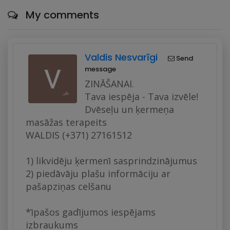
My comments
Valdis Nesvarīgi
Send
message
ZINĀŠANAI.
Tava iespēja - Tava izvēle!
Dvēseļu un ķermeņa
masāžas terapeits
WALDIS (+371) 27161512
1) likvidēju ķermenī sasprindzinājumus
2) piedāvāju plašu informāciju ar
pašapziņas celšanu
*īpašos gadījumos iespējams
izbraukums