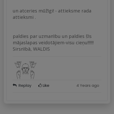
un atceries mūžīgi! - attieksme rada
attieksmi .
paldies par uzmanību un paldies šīs
mājaslapas veidotājiem-visu cieņu!!!!!!
Sirsnībā, WALDIS
Replay
Like
4 Years ago