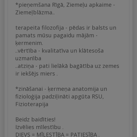
*pieņemšana Rīgā, Ziemeļu apkaime -
Ziemeļblāzma..
terapeita filozofija - pēdas ir balsts un
pamats mūsu pagaidu mājām -
ķermenim.
..vērtība - kvalitatīva un klātesoša
uzmanība
..atziņa - pati lielākā bagātība uz zemes
ir iekšējs miers .
*zināšanai - ķermeņa anatomija un
fizioloģija padziļināti apgūta RSU,
Fizioterapija
Beidz baidīties!
Izvēlies mīlestību .
DIEVS = MĪLESTĪBA = PATIESĪBA .