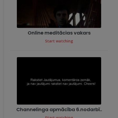
Online meditācias vakars
Start watching
Channelinga apmācība 6.nodarbī..
Start watching