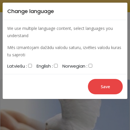
Change language
Search
Change language
Sign In
We use multiple language content, select languages you
understand
Mēs izmantojam dažādu valodu saturu, izvēlies valodu kuras
Most viewed articles
Best articles
tu saproti
Latviešu :
English :
Norwegian :
Most commented articles