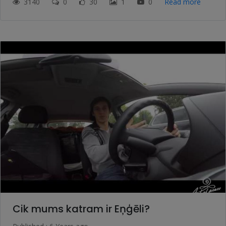
3140
0
30
1
0
Read more
Cik mums katram ir Eņģēli?