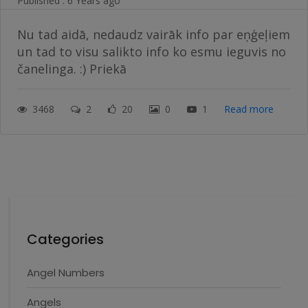
Published : 6 Years ago
Nu tad aidā, nedaudz vairāk info par eņģeļiem
un tad to visu salikto info ko esmu ieguvis no
čanelinga. :) Priekā
3468
2
20
0
1
Read more
Categories
Angel Numbers
Angels