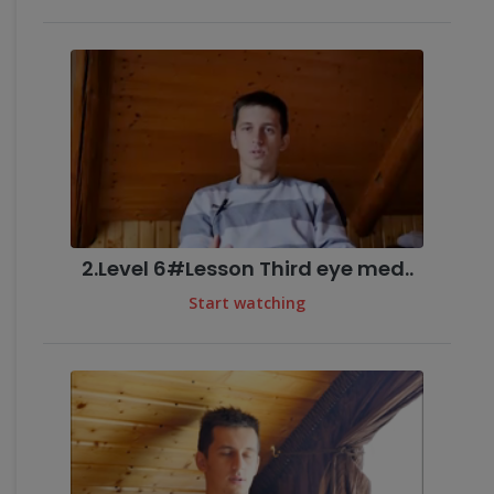
2.Level 6#Lesson Third eye med..
Start watching