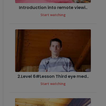
Introduction into remote viewi..
Start watching
2.Level 6#Lesson Third eye med..
Start watching