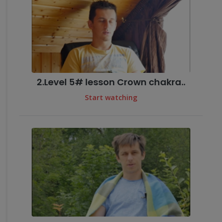
2.Level 5# lesson Crown chakra..
Start watching